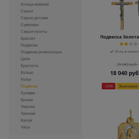
Кольца мужские
Серьги
Серьги детские
Сувениры
Серьги-пусеты
Подвеска Золота
Браслет
Подвески
Есть в налич
Подвески религиозные
Цепи
39 040
руб.
Браслеты
18 040
руб
Кольцо
Колье
-
53
%
Экономия
Подвеска
Булавки
Броши
Пирсинг
Запонки
Каучук
Часы