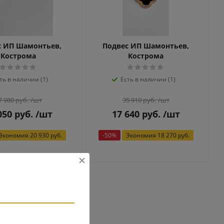
с ИП Шамонтьев,
Подвес ИП Шамонтьев,
Кострома
Кострома
ть в наличии (1)
Есть в наличии (1)
7 980
руб.
/шт
35 910
руб.
/шт
050
руб.
/шт
17 640
руб.
/шт
Экономия
20 930 руб.
-
50
%
Экономия
18 270 руб.