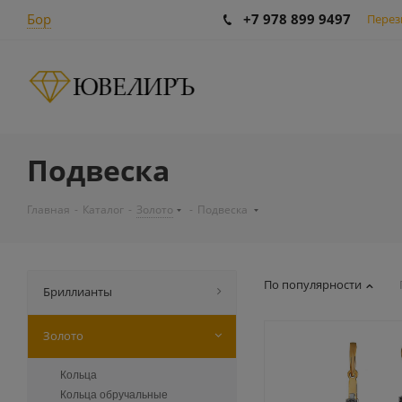
Бор
+7 978 899 9497
Перез
Подвеска
Главная
-
Каталог
-
Золото
-
Подвеска
По популярности
Бриллианты
Золото
Кольца
Кольца обручальные