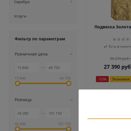
Серебро
Услуги
Подвеска Золота
Фильтр по параметрам
Есть в налич
Розничная цена
59 270
руб.
27 390
руб
15 840
46 750
-
53
%
Экономия
Розница
34 280
101 150