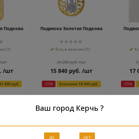
я Подкова
Подвеска Золотая Подкова
Подве
ии (1)
Есть в наличии (1)
Ес
/шт
34 280
руб.
/шт
3
.
/шт
15 840
руб.
/шт
17 
31 880 руб.
-
53
%
Экономия
18 440 руб.
-
55
%
Ваш город Керчь ?
ДА
НЕТ