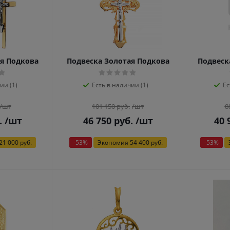
я Подкова
Подвеска Золотая Подкова
Подвеск
ии (1)
Есть в наличии (1)
Ес
/шт
101 150
руб.
/шт
8
.
/шт
46 750
руб.
/шт
40 
21 000 руб.
-
53
%
Экономия
54 400 руб.
-
53
%