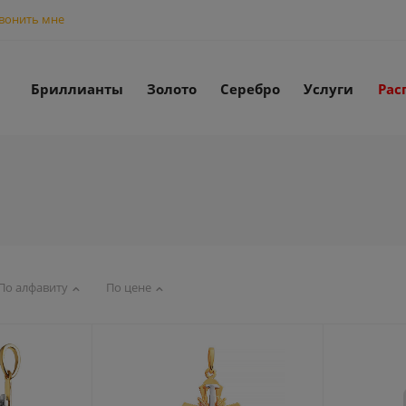
вонить мне
Бриллианты
Золото
Серебро
Услуги
Рас
По алфавиту
По цене