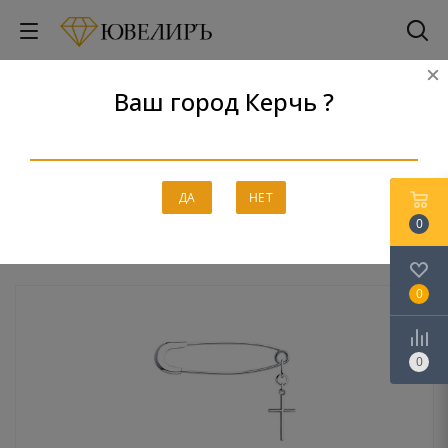
Ваш город Керчь ?
Броши
Главная
-
Каталог
-
Серебро
-
Броши
ДА
НЕТ
0
0
0