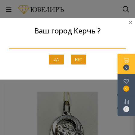
Ваш город Керчь ?
Подвес Золотой Стандарт
Главная
-
Каталог
-
Серебро
-
Подвески
-
Подвес Золотой
ДА
НЕТ
Стандарт
0
0
0