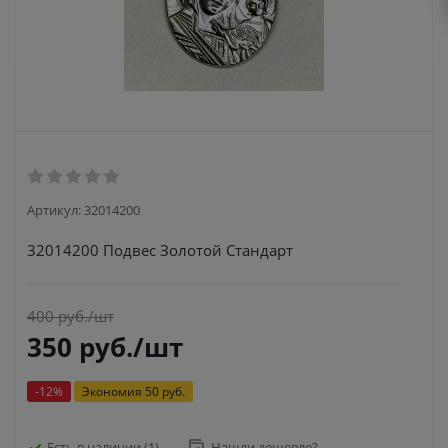
Артикул:
32014200
32014200 Подвес Золотой Стандарт
400
руб.
/шт
350
руб.
/шт
-
12
%
Экономия
50 руб.
Есть в наличии
(1)
Нашли дешевле?